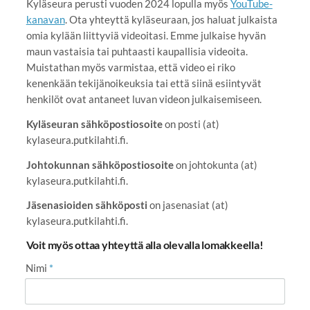
Kyläseura perusti vuoden 2024 lopulla myös
YouTube-
kanavan
. Ota yhteyttä kyläseuraan, jos haluat julkaista
omia kylään liittyviä videoitasi. Emme julkaise hyvän
maun vastaisia tai puhtaasti kaupallisia videoita.
Muistathan myös varmistaa, että video ei riko
kenenkään tekijänoikeuksia tai että siinä esiintyvät
henkilöt ovat antaneet luvan videon julkaisemiseen.
Kyläseuran sähköpostiosoite
on posti (at)
kylaseura.putkilahti.fi.
Johtokunnan sähköpostiosoite
on johtokunta (at)
kylaseura.putkilahti.fi.
Jäsenasioiden sähköposti
on jasenasiat (at)
kylaseura.putkilahti.fi.
Voit myös ottaa yhteyttä alla olevalla lomakkeella!
Nimi
*