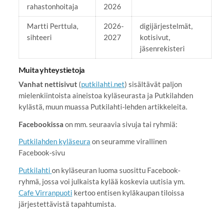
rahastonhoitaja
2026
Martti Perttula,
2026-
digijärjestelmät,
sihteeri
2027
kotisivut,
jäsenrekisteri
Muita yhteystietoja
Vanhat nettisivut
(
putkilahti.net
) sisältävät paljon
mielenkiintoista aineistoa kyläseurasta ja Putkilahden
kylästä, muun muassa Putkilahti-lehden artikkeleita.
Facebookissa
on mm. seuraavia sivuja tai ryhmiä:
Putkilahden kyläseura
on seuramme virallinen
Facebook-sivu
Putkilahti
on kyläseuran luoma suosittu Facebook-
ryhmä, jossa voi julkaista kylää koskevia uutisia ym.
Cafe Virranpuoti
kertoo entisen kyläkaupan tiloissa
järjestettävistä tapahtumista.