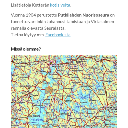
Lisätietoja Ketterän
kotisivulta
.
Vuonna 1904 perustettu
Putkilahden Nuorisoseura
on
tunnettu varsinkin Juhannusiltamistaan ja Virtasalmen
rannalla olevasta Seuralasta.
Tietoa löytyy mm.
Facebookista
.
Missä olemme?