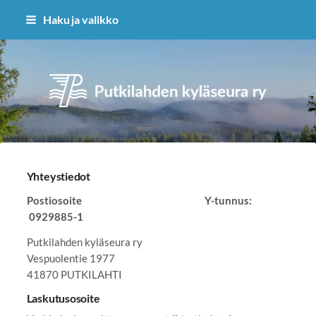
Siirry
Haku ja valikko
sivun
sisältöön
Putkilahden kyläseura ry
Yhteystiedot
Postiosoite Y-tunnus:
0929885-1
Putkilahden kyläseura ry
Vespuolentie 1977
41870 PUTKILAHTI
Laskutusosoite