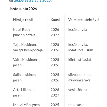
on
tiedotteessa 25.1.2025.
Johtokunta 2026
Nimi ja rooli
Kausi
Valmistelutehtäviä
Katri Ruth,
2026-
kesäkahvila
puheenjohtaja
2027
Teija Koskinen,
2025-
kesäkahvila,
varapuheenjohtaja
2026
kyläturvallisuus
Valto Koskinen,
2025-
kiinteistöasiat
jäsen
2026
Salla Leskinen,
2025-
siivoustalkoot,
jäsen
2026
muovinkeräys
Arto Liikanen,
2026-
vesistöhanke
jäsen
2027
Mervi Mäntynen,
2025-
talousasiat