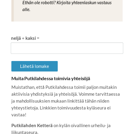
Ethän ole robotti? Kirjoita yhteenlaskun vastaus
alle.
neljä
+
kaksi
=
Lähetä lomake
Muita Putkilahdessa toimivia yhteisöjä
Muistathan, ettå Putkilahdessa toimii paljon muitakin
aktiivisia yhdistyksiä ja yhteisöjä. Voimme tarvittaessa
ja mahdollisuuksien mukaan linkittää tähän niiden
yhteystietoja. Linkkien toimivuudesta kyläseura ei
vastaa!
Putkilahden Ketterä
on kylän oivallinen urheilu- ja
liikuntaseura.