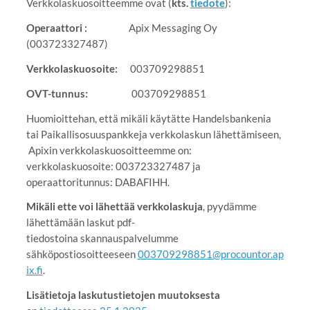
Verkkolaskuosoitteemme ovat (
kts.
tiedote
):
Operaattori :
Apix Messaging Oy
(003723327487)
Verkkolaskuosoite:
003709298851
OVT-tunnus:
003709298851
Huomioittehan, että mikäli käytätte Handelsbankenia
tai Paikallisosuuspankkeja verkkolaskun lähettämiseen,
Apixin verkkolaskuosoitteemme on:
verkkolaskuosoite: 003723327487 ja
operaattoritunnus: DABAFIHH.
Mikäli ette voi lähettää verkkolaskuja
, pyydämme
lähettämään laskut pdf-
tiedostoina skannauspalvelumme
sähköpostiosoitteeseen
003709298851@procountor.ap
ix.fi
.
Lisätietoja laskutustietojen muutoksesta