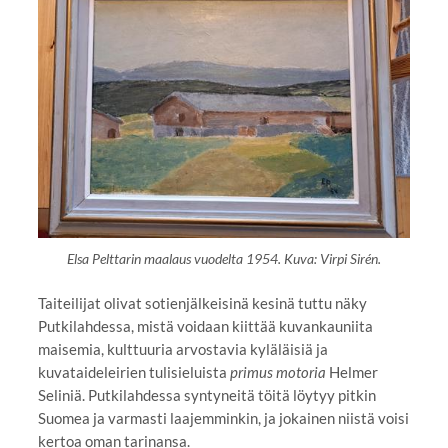
Elsa Pelttarin maalaus vuodelta 1954. Kuva: Virpi Sirén.
Taiteilijat olivat sotienjälkeisinä kesinä tuttu näky
Putkilahdessa, mistä voidaan kiittää kuvankauniita
maisemia, kulttuuria arvostavia kyläläisiä ja
kuvataideleirien tulisieluista
primus motoria
Helmer
Seliniä. Putkilahdessa syntyneitä töitä löytyy pitkin
Suomea ja varmasti laajemminkin, ja jokainen niistä voisi
kertoa oman tarinansa.