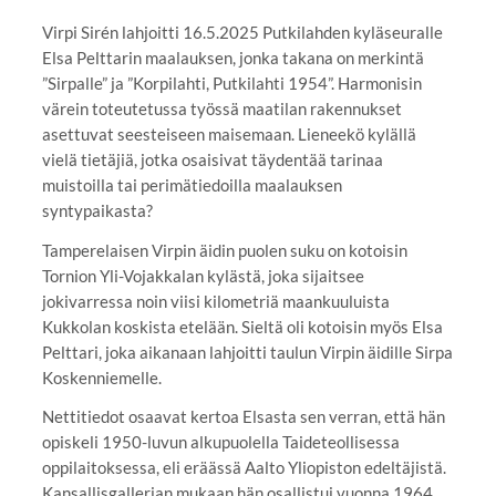
Virpi Sirén lahjoitti 16.5.2025 Putkilahden kyläseuralle
Elsa Pelttarin maalauksen, jonka takana on merkintä
”Sirpalle” ja ”Korpilahti, Putkilahti 1954”. Harmonisin
värein toteutetussa työssä maatilan rakennukset
asettuvat seesteiseen maisemaan. Lieneekö kylällä
vielä tietäjiä, jotka osaisivat täydentää tarinaa
muistoilla tai perimätiedoilla maalauksen
syntypaikasta?
Tamperelaisen Virpin äidin puolen suku on kotoisin
Tornion Yli-Vojakkalan kylästä, joka sijaitsee
jokivarressa noin viisi kilometriä maankuuluista
Kukkolan koskista etelään. Sieltä oli kotoisin myös Elsa
Pelttari, joka aikanaan lahjoitti taulun Virpin äidille Sirpa
Koskenniemelle.
Nettitiedot osaavat kertoa Elsasta sen verran, että hän
opiskeli 1950-luvun alkupuolella Taideteollisessa
oppilaitoksessa, eli eräässä Aalto Yliopiston edeltäjistä.
Kansallisgallerian mukaan hän osallistui vuonna 1964