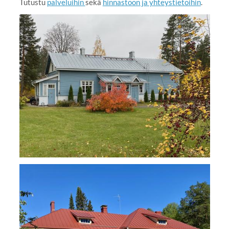
Tutustu
palveluihin
sekä
hinnastoon ja yhteystietoihin
.