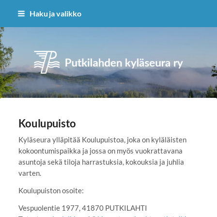
Siirry
Haku ja valikko
sivun
sisältöön
Putkilahden kyläseura ry
Koulupuisto
Kyläseura ylläpitää Koulupuistoa, joka on kyläläisten
kokoontumispaikka ja jossa on myös vuokrattavana
asuntoja sekä tiloja harrastuksia, kokouksia ja juhlia
varten.
Koulupuiston osoite:
Vespuolentie 1977, 41870 PUTKILAHTI