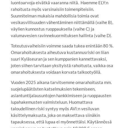
luontoarvoja eivätkä vaaranna niitä. Haemme ELY:n
rahoitusta myös varsinaisiin toimenpiteisiin.
Suunnitelman mukaisia mahdollisia toimia ovat
vesikasvillisuuden vähentäminen niittämällä (vaihe B),
väylien kunnostus ruoppauksella (vaihe C) ja
valumavesien ravinnekuormituksen hallinta (vaihe D).
Toteutusvaiheisiin voimme saada tukea enintään 80 %.
Omarahoituksesta aiheutuva kustannusriski on liian
suuri Kyläseuran ja sen kumppanien kannettavaksi,
joten siihen tarvitaan yksityistä rahoitusta, vaikka osa
omarahoituksesta voidaan korvata talkootyöllä.
Vuoden 2025 aikana tarvitsemme omarahoitusta mm.
suojelupäätösten katselmuksien tekemiseen,
asiantuntijalausuntojen hankkimiseen ja ruoppausten
lupahakemusten valmisteluun. Huomattava
taloudellinen riski syntyy myös AVI:n vesiluvan
käsittelymaksusta, joka on maksettava siinäkin
tapauksessa, että lupaa ei myönnettäisi. Käytännössä