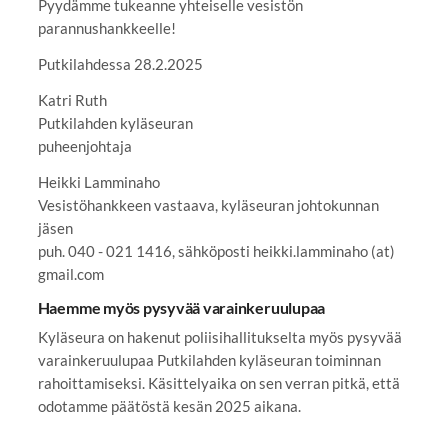
Pyydämme tukeanne yhteiselle vesistön
parannushankkeelle!
Putkilahdessa 28.2.2025
Katri Ruth
Putkilahden kyläseuran
puheenjohtaja
Heikki Lamminaho
Vesistöhankkeen vastaava, kyläseuran johtokunnan
jäsen
puh. 040 - 021 1416, sähköposti heikki.lamminaho (at)
gmail.com
Haemme myös pysyvää varainkeruulupaa
Kyläseura on hakenut poliisihallitukselta myös pysyvää
varainkeruulupaa Putkilahden kyläseuran toiminnan
rahoittamiseksi. Käsittelyaika on sen verran pitkä, että
odotamme päätöstä kesän 2025 aikana.