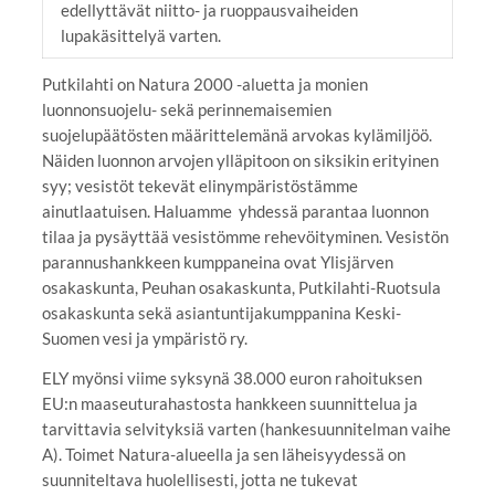
edellyttävät niitto- ja ruoppausvaiheiden
lupakäsittelyä varten.
Putkilahti on Natura 2000 -aluetta ja monien
luonnonsuojelu- sekä perinnemaisemien
suojelupäätösten määrittelemänä arvokas kylämiljöö.
Näiden luonnon arvojen ylläpitoon on siksikin erityinen
syy; vesistöt tekevät elinympäristöstämme
ainutlaatuisen. Haluamme yhdessä parantaa luonnon
tilaa ja pysäyttää vesistömme rehevöityminen. Vesistön
parannushankkeen kumppaneina ovat Ylisjärven
osakaskunta, Peuhan osakaskunta, Putkilahti-Ruotsula
osakaskunta sekä asiantuntijakumppanina Keski-
Suomen vesi ja ympäristö ry.
ELY myönsi viime syksynä 38.000 euron rahoituksen
EU:n maaseuturahastosta hankkeen suunnittelua ja
tarvittavia selvityksiä varten (hankesuunnitelman vaihe
A). Toimet Natura-alueella ja sen läheisyydessä on
suunniteltava huolellisesti, jotta ne tukevat