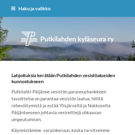
Siirry
Haku ja valikko
sivun
sisältöön
Putkilahden kyläseura ry
Lahjoituksia kerätään Putkilahden vesistöalueiden
kunnostukseen
Putkilahti-Päijänne vesistön parannushankkeen
tavoitteina on parantaa vesistön laatua, hillitä
rehevöitymistä ja estää Ylisjärveltä ja Nokkoselta
Päijänteeseen johtavia vesireittejä uhkaavan
umpeutumisen.
Käynnistämme varainkeruun, koska tarvitsemme