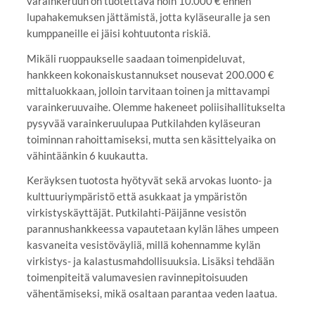
varainkeruun on tuotettava noin 10.000 € ennen
lupahakemuksen jättämistä, jotta kyläseuralle ja sen
kumppaneille ei jäisi kohtuutonta riskiä.
Mikäli ruoppaukselle saadaan toimenpideluvat,
hankkeen kokonaiskustannukset nousevat 200.000 €
mittaluokkaan, jolloin tarvitaan toinen ja mittavampi
varainkeruuvaihe. Olemme hakeneet poliisihallitukselta
pysyvää varainkeruulupaa Putkilahden kyläseuran
toiminnan rahoittamiseksi, mutta sen käsittelyaika on
vähintäänkin 6 kuukautta.
Keräyksen tuotosta hyötyvät sekä arvokas luonto- ja
kulttuuriympäristö että asukkaat ja ympäristön
virkistyskäyttäjät. Putkilahti-Päijänne vesistön
parannushankkeessa vapautetaan kylän lähes umpeen
kasvaneita vesistöväyliä, millä kohennamme kylän
virkistys- ja kalastusmahdollisuuksia. Lisäksi tehdään
toimenpiteitä valumavesien ravinnepitoisuuden
vähentämiseksi, mikä osaltaan parantaa veden laatua.