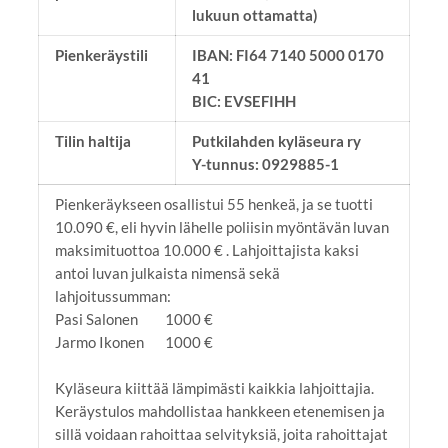
lukuun ottamatta)
Pienkeräystili
IBAN: FI64 7140 5000 0170
41
BIC: EVSEFIHH
Tilin haltija
Putkilahden kyläseura ry
Y-tunnus: 0929885-1
Pienkeräykseen osallistui 55 henkeä, ja se tuotti
10.090 €, eli hyvin lähelle poliisin myöntävän luvan
maksimituottoa 10.000 € . Lahjoittajista kaksi
antoi luvan julkaista nimensä sekä
lahjoitussumman:
Pasi Salonen 1000 €
Jarmo Ikonen 1000 €
Kyläseura kiittää lämpimästi kaikkia lahjoittajia.
Keräystulos mahdollistaa hankkeen etenemisen ja
sillä voidaan rahoittaa selvityksiä, joita rahoittajat