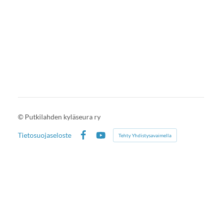
©
Putkilahden kyläseura ry
Tietosuojaseloste
Tehty Yhdistysavaimella
Facebook
YouTube