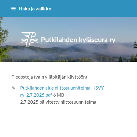
Siirry
Haku ja valikko
sivun
sisältöön
Putkilahden kyläseura ry
Tiedostoja (vain ylläpitäjän käyttöön)
Putkilahden alue niittosuunnitelma_KSVY
ry_2.7.2025.pdf
6 MB
2.7.2025 päivitetty niittosuunnitelma