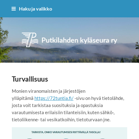
Siirry
Haku ja valikko
sivun
sisältöön
Putkilahden kyläseura ry
Turvallisuus
Monien viranomaisten ja järjestöjen
ylläpitämä
https://72tuntia.fi/
-sivu on hyvä tietolähde,
josta voit tarkistaa suosituksia ja opastuksia
varautumisesta erilaisiin tilanteisiin, kuten sähkö-,
tietoliikenne- tai vesikatkoihin, tietoturvaan jne.