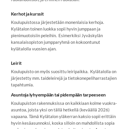
Kerhot ja kurssit
Koulupuistossa järjestetään monenlaisia kerhoja.
Kylätalon toinen luokka sopii hyvin jumppaan ja
pienimuotoisiin peleihin. Esimerkiksi Jyväskylän
kansalaisopiston jumpparyhmä on kokoontunut
kylätalolla vuosien ajan.
Leirit
Koulupuisto on myös suosittu leiripaikka. Kylätalolla on
järjestetty mm. taideleirejä ja tietokonepeliharrastajien
tapahtumia.
Asuntoja lyhyempään tai pidempään tarpeeseen
Koulupuiston rakennuksissa on kaikkiaan kolme vuokra-
asuntoa, joista yksi on tällä hetkellä (keväällä 2026)
vapaana. Tämä Kylätalon yläkerran kaksio sopii erittäin
hyvin kesäasunnoksi, koska silloin on mahdollista sopia