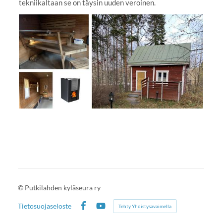
tekniikaltaan se on täysin uuden veroinen.
©
Putkilahden kyläseura ry
Tietosuojaseloste
Tehty Yhdistysavaimella
Facebook
YouTube