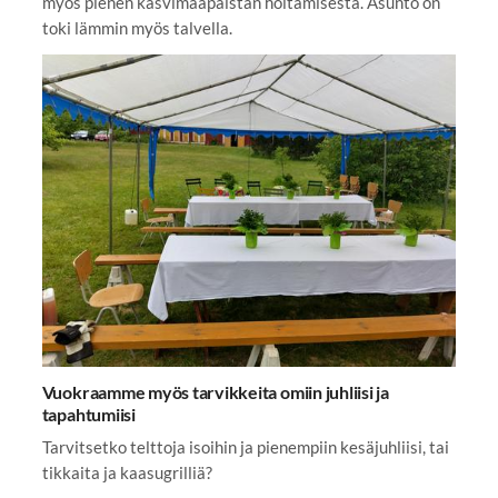
myös pienen kasvimaapalstan hoitamisesta. Asunto on
toki lämmin myös talvella.
Vuokraamme myös tarvikkeita omiin juhliisi ja
tapahtumiisi
Tarvitsetko telttoja isoihin ja pienempiin kesäjuhliisi, tai
tikkaita ja kaasugrilliä?