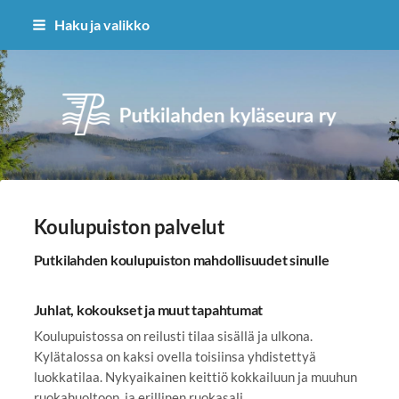
Siirry
Haku ja valikko
sivun
sisältöön
Putkilahden kyläseura ry
Koulupuiston palvelut
Putkilahden koulupuiston mahdollisuudet sinulle
Juhlat, kokoukset ja muut tapahtumat
Koulupuistossa on reilusti tilaa sisällä ja ulkona.
Kylätalossa on kaksi ovella toisiinsa yhdistettyä
luokkatilaa. Nykyaikainen keittiö kokkailuun ja muuhun
ruokahuoltoon, ja erillinen ruokasali.