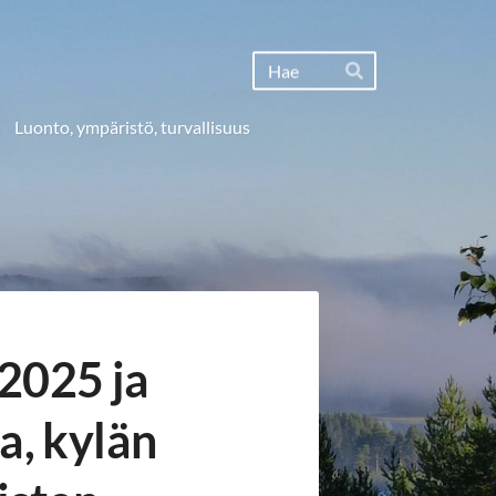
Haku
Hae
Luonto, ympäristö, turvallisuus
2025 ja
a, kylän