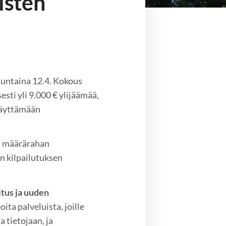
isten
nuntaina 12.4. Kokous
sesti yli 9.000 € ylijäämää,
käyttämään
on määrärahan
in kilpailutuksen
tus ja uuden
ita palveluista, joille
 tietojaan, ja