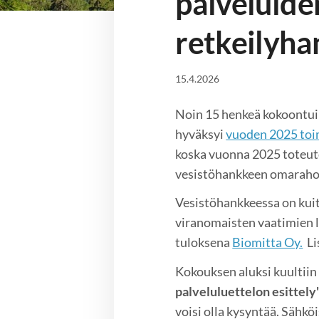
palveluide
retkeilyha
15.4.2026
Noin 15 henkeä kokoontui
hyväksyi
vuoden 2025 to
koska vuonna 2025 toteut
vesistöhankkeen omaraho
Vesistöhankkeessa on kuit
viranomaisten vaatimien lu
tuloksena
Biomitta Oy.
Li
Kokouksen aluksi kuultiin 
palveluluettelon esittely
voisi olla kysyntää. Sähkö