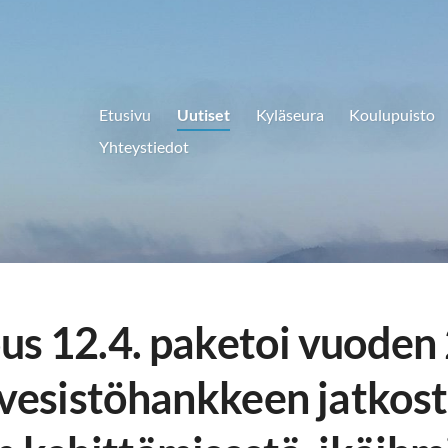
Etusivu
Uutiset
Kyläseura
Koulupuisto
Yhteystiedot
s 12.4. paketoi vuoden 
 vesistöhankkeen jatkost