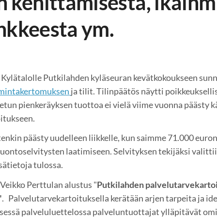
n kehittämisestä, ikäihm
nkkeesta ym.
 Kylätalolle Putkilahden kyläseuran kevätkokoukseen sun
imintakertomuksen
ja tilit. Tilinpäätös näytti poikkeukselli
etun pienkeräyksen tuottoa ei vielä viime vuonna päästy 
itukseen.
enkin päästy uudelleen liikkelle, kun saimme 71.000 eur
ontoselvitysten laatimiseen. Selvityksen tekijäksi valitti
sätietoja tulossa.
Veikko Perttulan alustus "
Putkilahden palvelutarvekartoi
"
. Palvelutarvekartoituksella kerätään arjen tarpeita ja ideo
isessä palveluluettelossa palveluntuottajat ylläpitävät omia