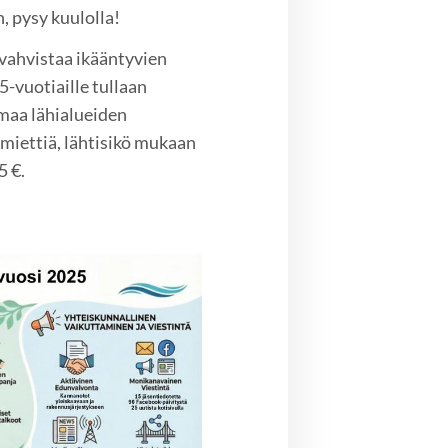
, pysy kuulolla!
vahvistaa ikääntyvien
5-vuotiaille tullaan
umaa lähialueiden
 miettiä, lähtisikö mukaan
5 €.