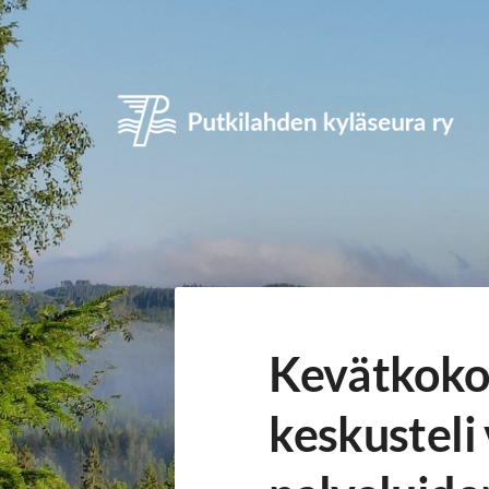
Siirry
sivun
sisältöön
Putkilahden kyläseura ry
Kevätkokou
keskusteli