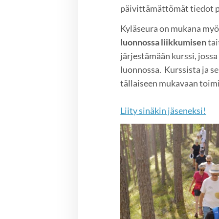
päivittämättömät tiedot po
Kyläseura on mukana my
luonnossa liikkumisen
tai
järjestämään kurssi, joss
luonnossa. Kurssista ja se
tällaiseen mukavaan toimi
Liity sinäkin jäseneksi!