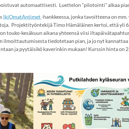
istuvat automaattisesti. Luettelon "pilotointi" alkaa pian
ös
IkiOmatAntimet
-hankkeessa, jonka tavoitteena on mm. 
toja. Projektityöntekijä Timo Hämäläinen kertoi, että yli 6
a on touko-kesäkuun aikana yhteensä viisi iltapäivätapaht
n ilmoittautumisesta tiedotetaan pian, ja jo nyt kannattaa
ntaan ja pyytäisikö kaverinkin mukaan! Kurssin hinta on 2